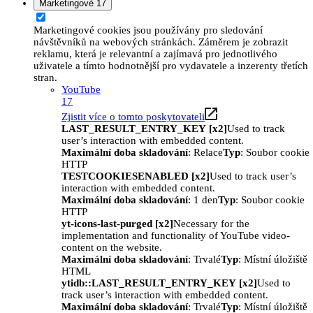
Marketingové
17
Marketingové cookies jsou používány pro sledování
návštěvníků na webových stránkách. Záměrem je zobrazit
reklamu, která je relevantní a zajímavá pro jednotlivého
uživatele a tímto hodnotnější pro vydavatele a inzerenty třetích
stran.
YouTube
17
Zjistit více o tomto poskytovateli
LAST_RESULT_ENTRY_KEY [x2]
Used to track
user’s interaction with embedded content.
Maximální doba skladování
: Relace
Typ
: Soubor cookie
HTTP
TESTCOOKIESENABLED [x2]
Used to track user’s
interaction with embedded content.
Maximální doba skladování
: 1 den
Typ
: Soubor cookie
HTTP
yt-icons-last-purged [x2]
Necessary for the
implementation and functionality of YouTube video-
content on the website.
Maximální doba skladování
: Trvalé
Typ
: Místní úložiště
HTML
ytidb::LAST_RESULT_ENTRY_KEY [x2]
Used to
track user’s interaction with embedded content.
Maximální doba skladování
: Trvalé
Typ
: Místní úložiště