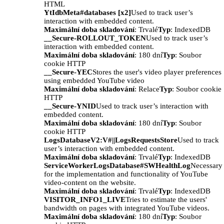
HTML
YtIdbMeta#databases [x2]
Used to track user’s
interaction with embedded content.
Maximální doba skladování
: Trvalé
Typ
: IndexedDB
__Secure-ROLLOUT_TOKEN
Used to track user’s
interaction with embedded content.
Maximální doba skladování
: 180 dní
Typ
: Soubor
cookie HTTP
__Secure-YEC
Stores the user's video player preferences
using embedded YouTube video
Maximální doba skladování
: Relace
Typ
: Soubor cookie
HTTP
__Secure-YNID
Used to track user’s interaction with
embedded content.
Maximální doba skladování
: 180 dní
Typ
: Soubor
cookie HTTP
LogsDatabaseV2:V#||LogsRequestsStore
Used to track
user’s interaction with embedded content.
Maximální doba skladování
: Trvalé
Typ
: IndexedDB
ServiceWorkerLogsDatabase#SWHealthLog
Necessary
for the implementation and functionality of YouTube
video-content on the website.
Maximální doba skladování
: Trvalé
Typ
: IndexedDB
VISITOR_INFO1_LIVE
Tries to estimate the users'
bandwidth on pages with integrated YouTube videos.
Maximální doba skladování
: 180 dní
Typ
: Soubor