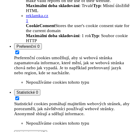
make valid reports on the use of their website.
Maximální doba skladování
: Trvalé
Typ
: Místní úložiště
HTML
reklamka.cz
1
CookieConsent
Stores the user's cookie consent state for
the current domain
Maximální doba skladování
: 1 rok
Typ
: Soubor cookie
HTTP
Preferenční
0
Preferenční cookies umožňují, aby si webová stránka
zapamatovala informace, které mění, jak se webová stránka
chová nebo jak vypadá. Je to například preferovaný jazyk
nebo region, kde se nacházíte.
Nepoužíváme cookies tohoto typu
Statistické
0
Statistické cookies pomáhají majitelům webových stránek, aby
porozuměli, jak návštěvníci používají webové stránky.
Anonymně sbírají a sdělují informace.
Nepoužíváme cookies tohoto typu