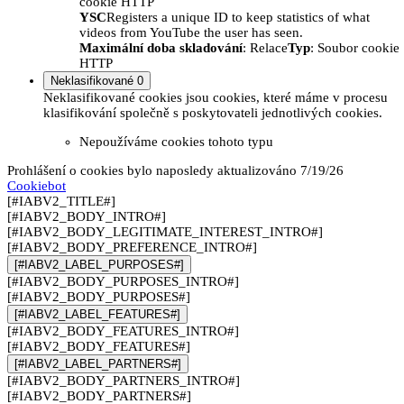
cookie HTTP
YSC
Registers a unique ID to keep statistics of what
videos from YouTube the user has seen.
Maximální doba skladování
: Relace
Typ
: Soubor cookie
HTTP
Neklasifikované
0
Neklasifikované cookies jsou cookies, které máme v procesu
klasifikování společně s poskytovateli jednotlivých cookies.
Nepoužíváme cookies tohoto typu
Prohlášení o cookies bylo naposledy aktualizováno 7/19/26
Cookiebot
[#IABV2_TITLE#]
[#IABV2_BODY_INTRO#]
[#IABV2_BODY_LEGITIMATE_INTEREST_INTRO#]
[#IABV2_BODY_PREFERENCE_INTRO#]
[#IABV2_LABEL_PURPOSES#]
[#IABV2_BODY_PURPOSES_INTRO#]
[#IABV2_BODY_PURPOSES#]
[#IABV2_LABEL_FEATURES#]
[#IABV2_BODY_FEATURES_INTRO#]
[#IABV2_BODY_FEATURES#]
[#IABV2_LABEL_PARTNERS#]
[#IABV2_BODY_PARTNERS_INTRO#]
[#IABV2_BODY_PARTNERS#]