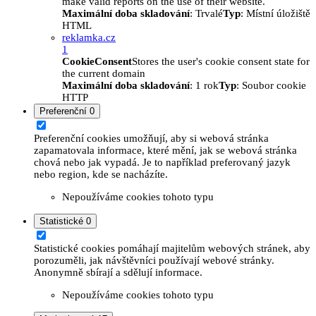
make valid reports on the use of their website.
Maximální doba skladování
: Trvalé
Typ
: Místní úložiště
HTML
reklamka.cz
1
CookieConsent
Stores the user's cookie consent state for
the current domain
Maximální doba skladování
: 1 rok
Typ
: Soubor cookie
HTTP
Preferenční
0
Preferenční cookies umožňují, aby si webová stránka
zapamatovala informace, které mění, jak se webová stránka
chová nebo jak vypadá. Je to například preferovaný jazyk
nebo region, kde se nacházíte.
Nepoužíváme cookies tohoto typu
Statistické
0
Statistické cookies pomáhají majitelům webových stránek, aby
porozuměli, jak návštěvníci používají webové stránky.
Anonymně sbírají a sdělují informace.
Nepoužíváme cookies tohoto typu