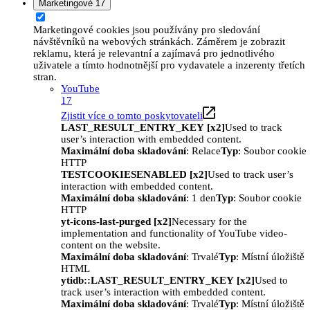
Marketingové
17
Marketingové cookies jsou používány pro sledování
návštěvníků na webových stránkách. Záměrem je zobrazit
reklamu, která je relevantní a zajímavá pro jednotlivého
uživatele a tímto hodnotnější pro vydavatele a inzerenty třetích
stran.
YouTube
17
Zjistit více o tomto poskytovateli
LAST_RESULT_ENTRY_KEY [x2]
Used to track
user’s interaction with embedded content.
Maximální doba skladování
: Relace
Typ
: Soubor cookie
HTTP
TESTCOOKIESENABLED [x2]
Used to track user’s
interaction with embedded content.
Maximální doba skladování
: 1 den
Typ
: Soubor cookie
HTTP
yt-icons-last-purged [x2]
Necessary for the
implementation and functionality of YouTube video-
content on the website.
Maximální doba skladování
: Trvalé
Typ
: Místní úložiště
HTML
ytidb::LAST_RESULT_ENTRY_KEY [x2]
Used to
track user’s interaction with embedded content.
Maximální doba skladování
: Trvalé
Typ
: Místní úložiště