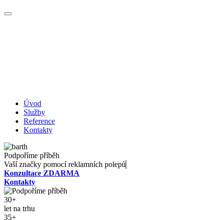
Úvod
Služby
Reference
Kontakty
Podpoříme příběh
Vaší značky pomocí
r
e
k
l
a
m
n
í
c
h
p
o
l
e
p
ů
Konzultace ZDARMA
Kontakty
30
+
let na trhu
35
+