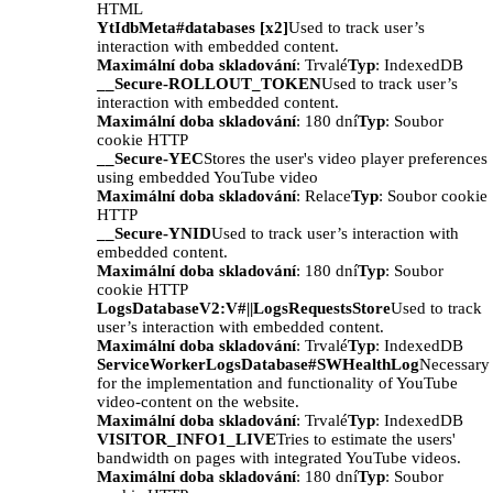
HTML
YtIdbMeta#databases [x2]
Used to track user’s
interaction with embedded content.
Maximální doba skladování
: Trvalé
Typ
: IndexedDB
__Secure-ROLLOUT_TOKEN
Used to track user’s
interaction with embedded content.
Maximální doba skladování
: 180 dní
Typ
: Soubor
cookie HTTP
__Secure-YEC
Stores the user's video player preferences
using embedded YouTube video
Maximální doba skladování
: Relace
Typ
: Soubor cookie
HTTP
__Secure-YNID
Used to track user’s interaction with
embedded content.
Maximální doba skladování
: 180 dní
Typ
: Soubor
cookie HTTP
LogsDatabaseV2:V#||LogsRequestsStore
Used to track
user’s interaction with embedded content.
Maximální doba skladování
: Trvalé
Typ
: IndexedDB
ServiceWorkerLogsDatabase#SWHealthLog
Necessary
for the implementation and functionality of YouTube
video-content on the website.
Maximální doba skladování
: Trvalé
Typ
: IndexedDB
VISITOR_INFO1_LIVE
Tries to estimate the users'
bandwidth on pages with integrated YouTube videos.
Maximální doba skladování
: 180 dní
Typ
: Soubor