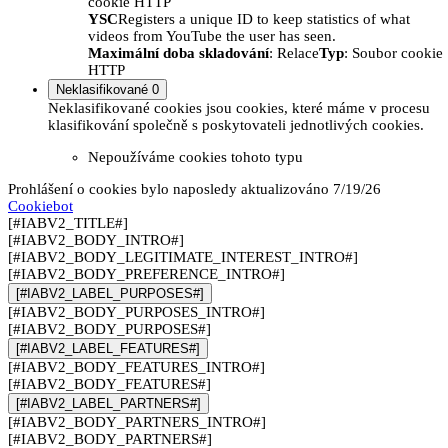
cookie HTTP
YSC
Registers a unique ID to keep statistics of what
videos from YouTube the user has seen.
Maximální doba skladování
: Relace
Typ
: Soubor cookie
HTTP
Neklasifikované
0
Neklasifikované cookies jsou cookies, které máme v procesu
klasifikování společně s poskytovateli jednotlivých cookies.
Nepoužíváme cookies tohoto typu
Prohlášení o cookies bylo naposledy aktualizováno 7/19/26
Cookiebot
[#IABV2_TITLE#]
[#IABV2_BODY_INTRO#]
[#IABV2_BODY_LEGITIMATE_INTEREST_INTRO#]
[#IABV2_BODY_PREFERENCE_INTRO#]
[#IABV2_LABEL_PURPOSES#]
[#IABV2_BODY_PURPOSES_INTRO#]
[#IABV2_BODY_PURPOSES#]
[#IABV2_LABEL_FEATURES#]
[#IABV2_BODY_FEATURES_INTRO#]
[#IABV2_BODY_FEATURES#]
[#IABV2_LABEL_PARTNERS#]
[#IABV2_BODY_PARTNERS_INTRO#]
[#IABV2_BODY_PARTNERS#]