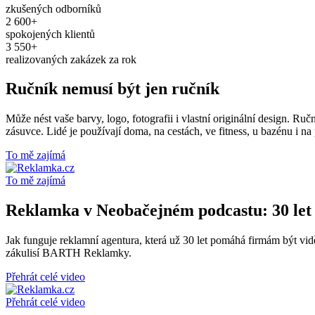
zkušených odborníků
2 600
+
spokojených klientů
3 550
+
realizovaných zakázek za rok
Ručník nemusí být jen ručník
Může nést vaše barvy, logo, fotografii i vlastní originální design. R
zásuvce. Lidé je používají doma, na cestách, ve fitness, u bazénu i na 
To mě zajímá
To mě zajímá
Reklamka v Neobačejném podcastu: 30 let
Jak funguje reklamní agentura, která už 30 let pomáhá firmám být vi
zákulisí BARTH Reklamky.
Přehrát celé video
Přehrát celé video