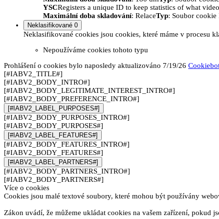
YSC
Registers a unique ID to keep statistics of what vid
Maximální doba skladování
: Relace
Typ
: Soubor cooki
Neklasifikované
0
Neklasifikované cookies jsou cookies, které máme v procesu kla
Nepoužíváme cookies tohoto typu
Prohlášení o cookies bylo naposledy aktualizováno 7/19/26
Cookiebo
[#IABV2_TITLE#]
[#IABV2_BODY_INTRO#]
[#IABV2_BODY_LEGITIMATE_INTEREST_INTRO#]
[#IABV2_BODY_PREFERENCE_INTRO#]
[#IABV2_LABEL_PURPOSES#]
[#IABV2_BODY_PURPOSES_INTRO#]
[#IABV2_BODY_PURPOSES#]
[#IABV2_LABEL_FEATURES#]
[#IABV2_BODY_FEATURES_INTRO#]
[#IABV2_BODY_FEATURES#]
[#IABV2_LABEL_PARTNERS#]
[#IABV2_BODY_PARTNERS_INTRO#]
[#IABV2_BODY_PARTNERS#]
Více o cookies
Cookies jsou malé textové soubory, které mohou být používány webový
Zákon uvádí, že můžeme ukládat cookies na vašem zařízení, pokud jso