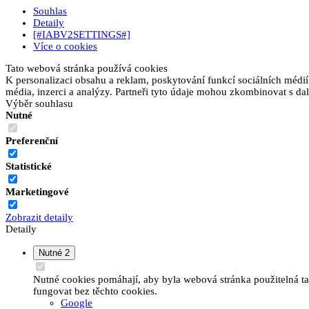
Souhlas
Detaily
[#IABV2SETTINGS#]
Více o cookies
Tato webová stránka používá cookies
K personalizaci obsahu a reklam, poskytování funkcí sociálních médií
média, inzerci a analýzy. Partneři tyto údaje mohou zkombinovat s dalš
Výběr souhlasu
Nutné
Preferenční
Statistické
Marketingové
Zobrazit detaily
Detaily
Nutné
2
Nutné cookies pomáhají, aby byla webová stránka použitelná t
fungovat bez těchto cookies.
Google