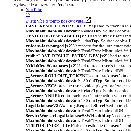
vydavatele a inzerenty třetích stran.
YouTube
17
Zjistit více o tomto poskytovateli
LAST_RESULT_ENTRY_KEY [x2]
Used to track user’
Maximální doba skladování
: Relace
Typ
: Soubor cooki
TESTCOOKIESENABLED [x2]
Used to track user’s in
Maximální doba skladování
: 1 den
Typ
: Soubor cookie
yt-icons-last-purged [x2]
Necessary for the implementatio
Maximální doba skladování
: Trvalé
Typ
: Místní úložišt
ytidb::LAST_RESULT_ENTRY_KEY [x2]
Used to trac
Maximální doba skladování
: Trvalé
Typ
: Místní úložišt
YtIdbMeta#databases [x2]
Used to track user’s interact
Maximální doba skladování
: Trvalé
Typ
: IndexedDB
__Secure-ROLLOUT_TOKEN
Used to track user’s int
Maximální doba skladování
: 180 dní
Typ
: Soubor cooki
__Secure-YEC
Stores the user's video player preferenc
Maximální doba skladování
: Relace
Typ
: Soubor cooki
__Secure-YNID
Used to track user’s interaction with em
Maximální doba skladování
: 180 dní
Typ
: Soubor cooki
LogsDatabaseV2:V#||LogsRequestsStore
Used to track 
Maximální doba skladování
: Trvalé
Typ
: IndexedDB
ServiceWorkerLogsDatabase#SWHealthLog
Necessary 
Maximální doba skladování
: Trvalé
Typ
: IndexedDB
VISITOR_INFO1_LIVE
Tries to estimate the users' ba
Maximální doba skladování
: 180 dní
Typ
: Soubor cooki