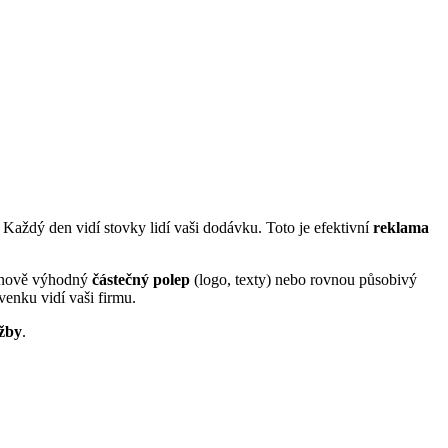
h. Každý den vidí stovky lidí vaši dodávku. Toto je efektivní
reklama
 cenově výhodný
částečný polep
(logo, texty) nebo rovnou působivý
venku vidí vaši firmu.
ržby
.