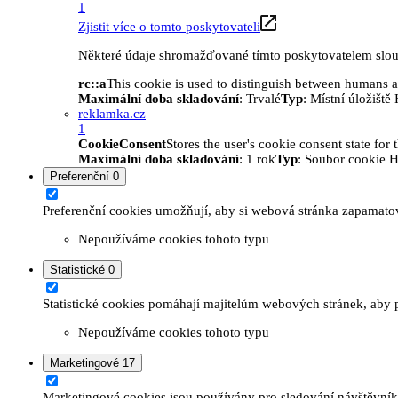
1
Zjistit více o tomto poskytovateli
Některé údaje shromažďované tímto poskytovatelem slouží
rc::a
This cookie is used to distinguish between humans and
Maximální doba skladování
: Trvalé
Typ
: Místní úložišt
reklamka.cz
1
CookieConsent
Stores the user's cookie consent state for
Maximální doba skladování
: 1 rok
Typ
: Soubor cookie 
Preferenční
0
Preferenční cookies umožňují, aby si webová stránka zapamatov
Nepoužíváme cookies tohoto typu
Statistické
0
Statistické cookies pomáhají majitelům webových stránek, aby p
Nepoužíváme cookies tohoto typu
Marketingové
17
Marketingové cookies jsou používány pro sledování návštěvníků 