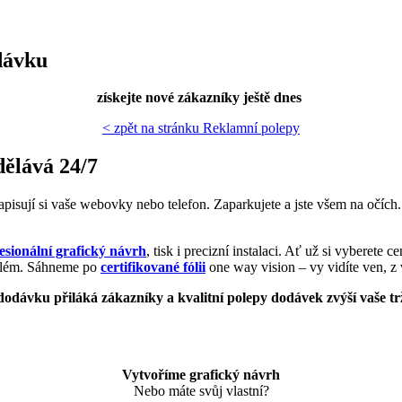
dávku
získejte nové zákazníky ještě dnes
< zpět na stránku Reklamní polepy
dělává 24/7
a zapisují si vaše webovky nebo telefon. Zaparkujete a jste všem na očíc
esionální grafický návrh
, tisk i precizní instalaci. Ať už si vyberete
oblém. Sáhneme po
certifikované fólii
one way vision – vy vidíte ven, z 
dodávku přiláká zákazníky a kvalitní polepy dodávek zvýší vaše t
Vytvoříme grafický návrh
Nebo máte svůj vlastní?