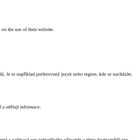
 on the use of their website.
. Je to například preferovaný jazyk nebo region, kde se nacházíte.
 a sdělují informace.
ní a zajímavá pro jednotlivého uživatele a tímto hodnotnější pro