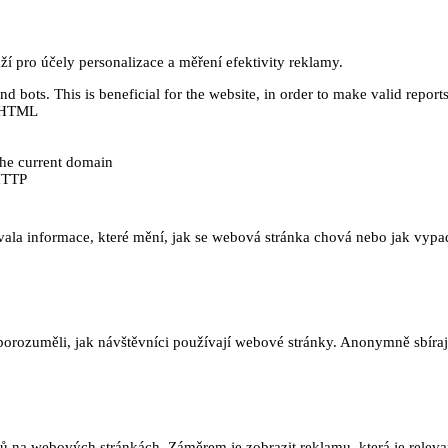
 pro účely personalizace a měření efektivity reklamy.
 bots. This is beneficial for the website, in order to make valid reports
ě HTML
 the current domain
HTTP
ala informace, které mění, jak se webová stránka chová nebo jak vypadá
orozuměli, jak návštěvníci používají webové stránky. Anonymně sbírají
na webových stránkách. Záměrem je zobrazit reklamu, která je relevant