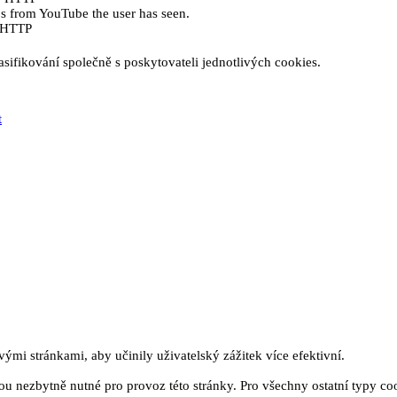
eos from YouTube the user has seen.
e HTTP
sifikování společně s poskytovateli jednotlivých cookies.
t
mi stránkami, aby učinily uživatelský zážitek více efektivní.
u nezbytně nutné pro provoz této stránky. Pro všechny ostatní typy co